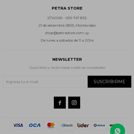
PETRA STORE
27141061 - 099 747 832
21 de setiembre 2895, Montevideo
shop@petrastore.com.uy
De lunes a sábados de 11 a 20hs
NEWSLETTER
¡Suscribite y recibí todas nuestras novedades!
SUSCRIBIRME

