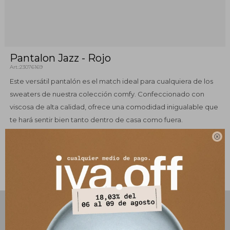
Pantalon Jazz - Rojo
23076169
Este versátil pantalón es el match ideal para cualquiera de los
sweaters de nuestra colección comfy. Confeccionado con
viscosa de alta calidad, ofrece una comodidad inigualable que
te hará sentir bien tanto dentro de casa como fuera.

Este artículo está agotado.
PRODUCTOS QUE TE PUEDEN INTERESAR