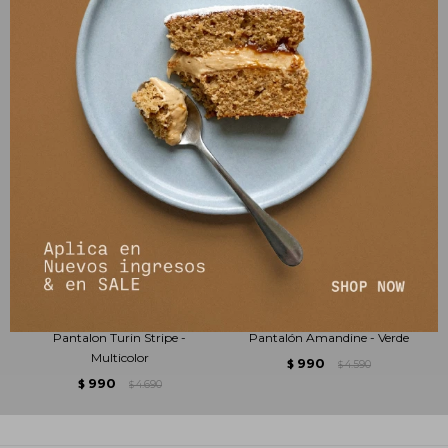
Pantalon Turin Stripe -
Pantalón Amandine - Verde
Multicolor
990
$
4.590
$
990
$
4.690
$