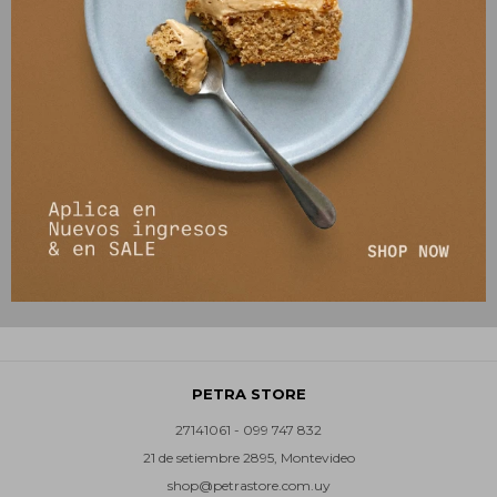
Pantalon Turin Stripe -
Pantalón Amandine - Verde
Multicolor
990
$
4.590
$
990
$
4.690
$
PETRA STORE
27141061 - 099 747 832
21 de setiembre 2895, Montevideo
shop@petrastore.com.uy