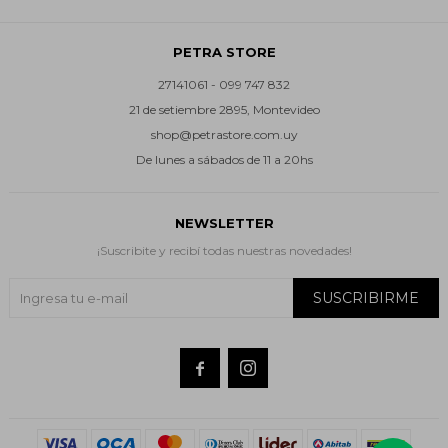
PETRA STORE
27141061 - 099 747 832
21 de setiembre 2895, Montevideo
shop@petrastore.com.uy
De lunes a sábados de 11 a 20hs
NEWSLETTER
¡Suscribite y recibí todas nuestras novedades!
SUSCRIBIRME

