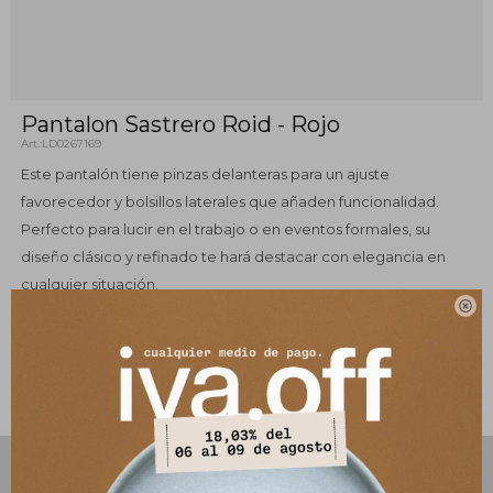
Pantalon Sastrero Roid - Rojo
LD0267169
Este pantalón tiene pinzas delanteras para un ajuste
favorecedor y bolsillos laterales que añaden funcionalidad.
Perfecto para lucir en el trabajo o en eventos formales, su
diseño clásico y refinado te hará destacar con elegancia en
cualquier situación.

Este artículo está agotado.