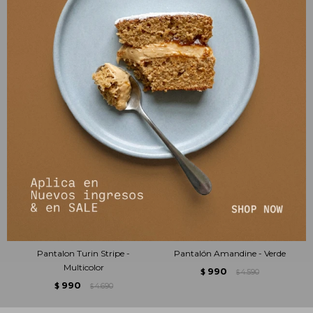
PRODUCTOS QUE TE PUEDEN INTERESAR
Pantalon Turin Stripe -
Pantalón Amandine - Verde
Multicolor
990
$
4.590
$
990
$
4.690
$