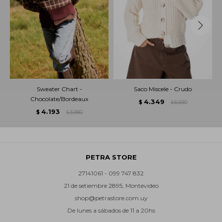
Sweater Chart -
Saco Miscele - Crudo
Chocolate/Bordeaux
4.349
$
6.690
$
4.193
$
5.990
$
PETRA STORE
27141061 - 099 747 832
21 de setiembre 2895, Montevideo
shop@petrastore.com.uy
De lunes a sábados de 11 a 20hs