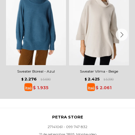
Sweater Boreal - Azul
Sweater Vilma - Beige
2.276
2.425
$
5.690
$
5.390
$
$
$
1.935
$
2.061
PETRA STORE
27141061 - 099 747 832
21 de setiembre 2895, Montevideo