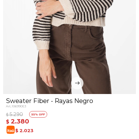
Sweater Fiber - Rayas Negro
106990E3
5.290
$
55
2.380
$
$
2.023