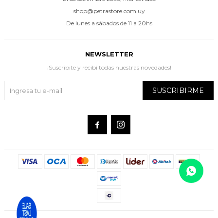
shop@petrastore.com.uy
De lunes a sábados de 11 a 20hs
NEWSLETTER
¡Suscribite y recibí todas nuestras novedades!
SUSCRIBIRME

