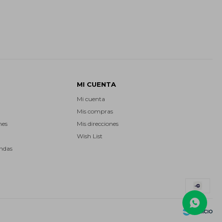
MI CUENTA
Mi cuenta
Mis compras
nes
Mis direcciones
Wish List
endas