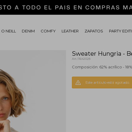
 O NEILL
DENIM
COMFY
LEATHER
ZAPATOS
PARTY EDIT
Sweater Hungria - B
11642028
Composición: 62% acrílico - 18%
Este artículo está agotado.