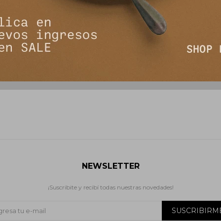
- Beige
Sweater Amanita - Bordeaux
Sweate
2.745
2
5.390
$
5.490
$
$
NEWSLETTER
¡Suscribite y recibí todas nuestras novedades!
SUSCRIBIRM