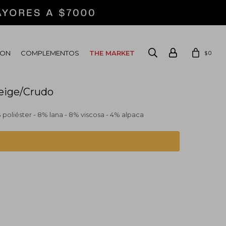
ION
COMPLEMENTOS
THE MARKET
0
$
eige/Crudo
 poliéster - 8% lana - 8% viscosa - 4% alpaca