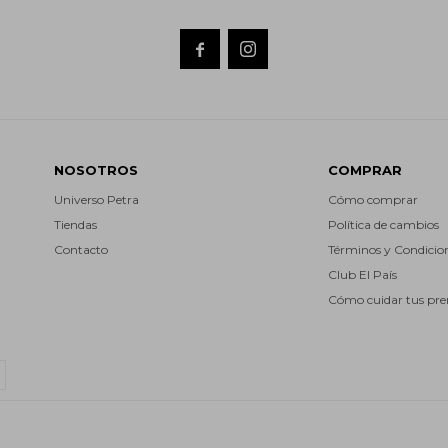


NOSOTROS
COMPRAR
Universo Petra
Cómo comprar
Tiendas
Política de cambios
Contacto
Términos y Condicio
Club El País
Cómo cuidar tus pr