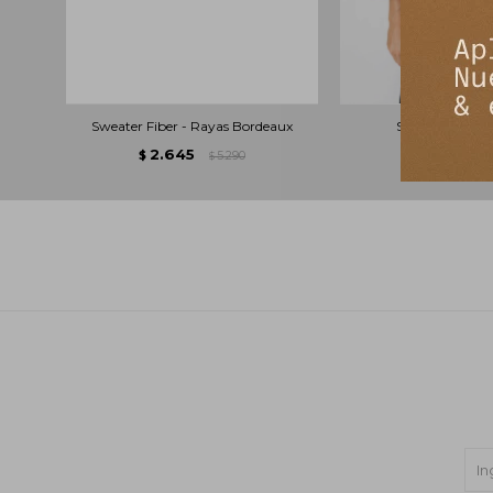
Sweater Fiber - Rayas Bordeaux
Sweater Vilma 
2.645
2.695
$
5.290
$
$
$