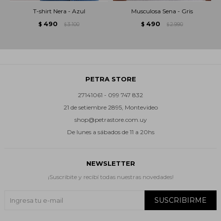
T-shirt Nera - Azul
Musculosa Sena - Gris
490
490
$
3.100
$
2.990
$
$
PETRA STORE
27141061 - 099 747 832
21 de setiembre 2895, Montevideo
shop@petrastore.com.uy
De lunes a sábados de 11 a 20hs
NEWSLETTER
¡Suscribite y recibí todas nuestras novedades!
SUSCRIBIRME