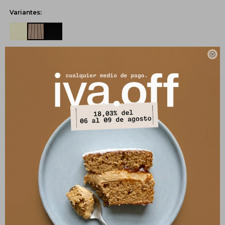
Variantes:
UBICAR EN TIENDA

SELECCIONAR TALLE
COMPRAR
Pagos:
Ver opciones de pago y planes de cuotas
Envíos
Cambios y Devoluciones