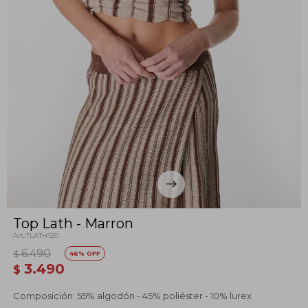
Top Lath - Marron
TLATH120
6.490
$
46
3.490
$
Composición: 55% algodón - 45% poliéster - 10% lurex