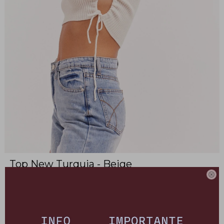
Top New Turquia - Beige
22190022

Top tejido con abertura en sus laterales
Este artículo está agotado.