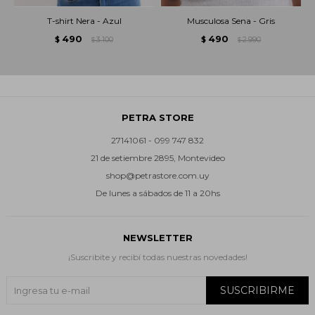
T-shirt Nera - Azul
Musculosa Sena - Gris
490
490
$
3.100
$
2.990
$
$
PETRA STORE
27141061 - 099 747 832
21 de setiembre 2895, Montevideo
shop@petrastore.com.uy
De lunes a sábados de 11 a 20hs
NEWSLETTER
¡Suscribite y recibí todas nuestras novedades!
SUSCRIBIRME