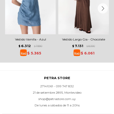
Vestido Vainilla - Azul
Vestido Largo Gia - Chocolate
6.312
7.131
$
7.890
$
8.390
$
$
$
5.365
$
6.061
PETRA STORE
27141061 - 099 747 832
21 de setiembre 2895, Montevideo
shop@petrastore.com.uy
De lunes a sábados de 11 a 20hs