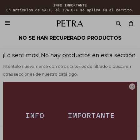

NO SE HAN RECUPERADO PRODUCTOS
¡Lo sentimos! No hay productos en esta sección.
Inténtalo nuevamente con otros criterios de filtrado o busca en
otras secciones de nuestro catálogo.

Quitar filtros
Filtrando por:
Vestimenta
Cápsula:
Mari O'Neill
Te recomendamos quitar:
Cápsula:
Mari O'Neill
PETRA STORE