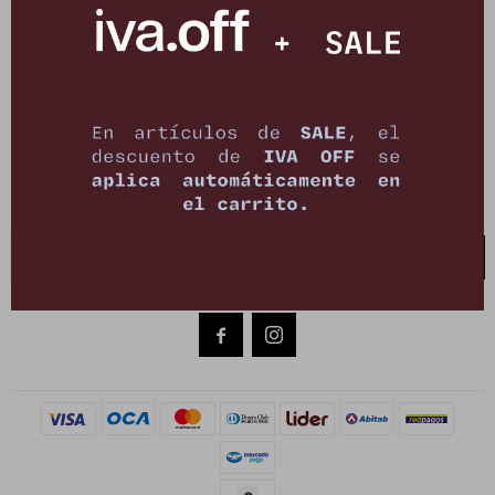
27141061 - 099 747 832
21 de setiembre 2895, Montevideo
shop@petrastore.com.uy
De lunes a sábados de 11 a 20hs
NEWSLETTER
¡Suscribite y recibí todas nuestras novedades!
SUSCRIBIRME

