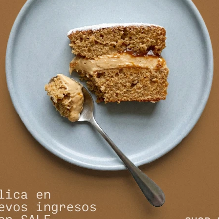
NEWSLETTER
¡Suscribite y recibí todas nuestras novedades!
SUSCRIBIRM


NOSOTROS
COMPRAR