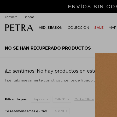
Contacto
Tiendas
MID_SEASON
COLECCIÓN
SALE
MARI
NO SE HAN RECUPERADO PRODUCTOS
¡Lo sentimos! No hay productos en esta sección.
Inténtalo nuevamente con otros criterios de filtrado o busca en o
Quitar filtros
Filtrando por:
Zapatos
Talle 38
Te recomendamos quitar:
Talle 38