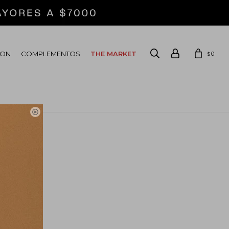
ION
COMPLEMENTOS
THE MARKET
0
$
