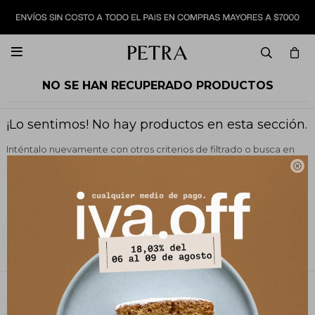

NO SE HAN RECUPERADO PRODUCTOS
¡Lo sentimos! No hay productos en esta sección.
Inténtalo nuevamente con otros criterios de filtrado o busca en
otras secciones de nuestro catálogo.

Filtrando por:
Vestimenta
Blazers y chaquetas
Quitar filtros
Cápsula:
PARTY EDITION
PETRA STORE
27141061 - 099 747 832