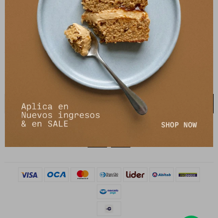
21 de setiembre 2895, Montevideo
shop@petrastore.com.uy
De lunes a sábados de 11 a 20hs
NEWSLETTER
¡Suscribite y recibí todas nuestras novedades!
SUSCRIBIRME

