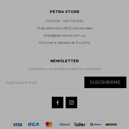
PETRA STORE
27141061 - 099 747 832
21 de setiembre 2895, Montevideo
shop@petrastore.com.uy
De lunes a sábados de 11 a 20hs
NEWSLETTER
¡Suscribite y recibí todas nuestras novedades!
SUSCRIBIRME

