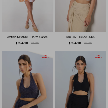
Vestido Mixture - Flores Camel
Top Lily - Beige Lurex
2.490
2.490
$
6.390
$
3.490
$
$