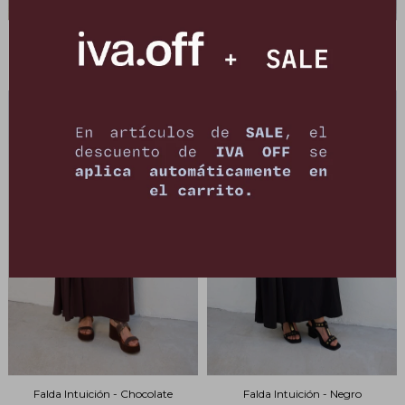
Falda Intuición - Beige Lurex
Falda Intuición - Azul Lurex
3.490
3.490
$
6.990
$
6.990
$
$
Falda Intuición - Chocolate
Falda Intuición - Negro