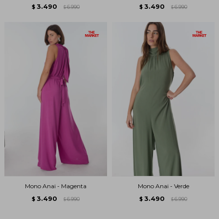
3.490
3.490
$
6.990
$
6.990
$
$
Mono Anai - Magenta
Mono Anai - Verde
3.490
3.490
$
6.990
$
6.990
$
$