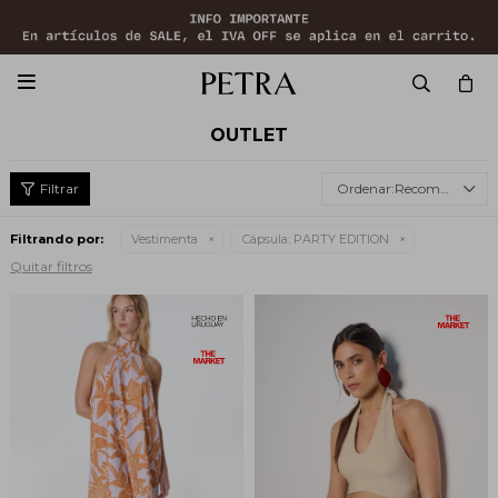

OUTLET
Recomendados
Filtrando por:
Vestimenta
Cápsula:
PARTY EDITION
Quitar filtros