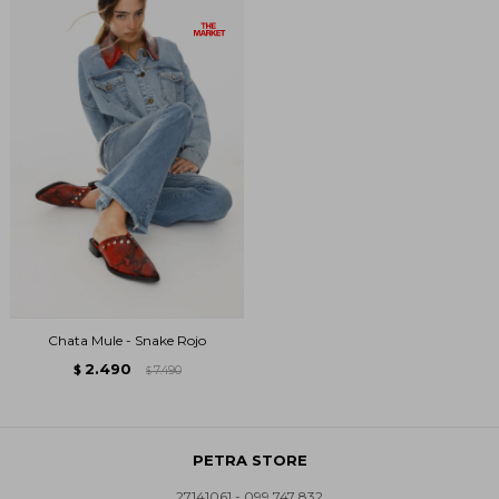
Chata Mule - Snake Rojo
2.490
$
7.490
$
PETRA STORE
27141061 - 099 747 832