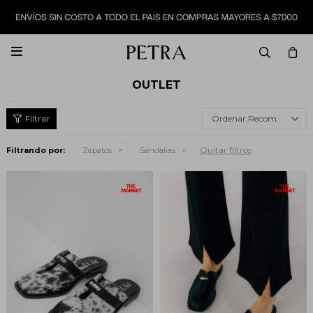

OUTLET
Recomendados
Quitar filtros
Filtrando por:
Zapatos
Sandalias