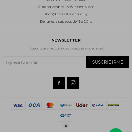
21 de setiembre 2895, Montevideo
shop@petrastore.com.uy
De lunes a sábados de 11 a 20hs
NEWSLETTER
¡Suscribite y recibí todas nuestras novedades!
SUSCRIBIRME

