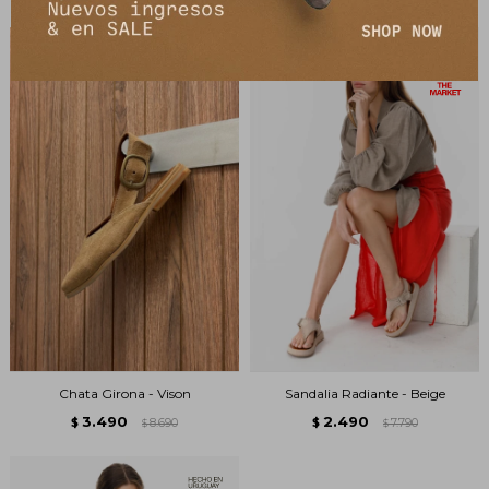
Chata Girona - Vison
Sandalia Radiante - Beige
3.490
2.490
$
8.690
$
7.790
$
$