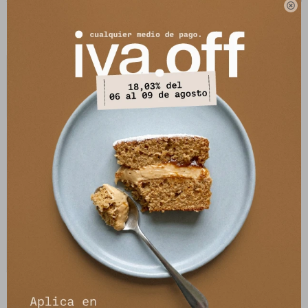

Sandalia Verbena - Marron
Sandalia Verbena - Negro
3.490
3.490
$
8.990
$
8.990
$
$
Chata Girona - Chocolate
Chata Girona - Tostado
3.490
3.490
$
8.690
$
8.690
$
$