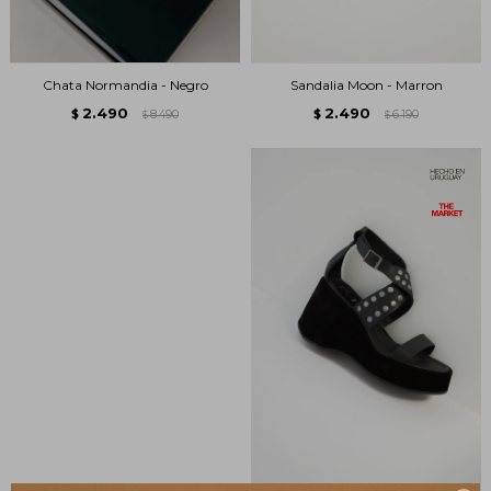
Chata Normandia - Negro
Sandalia Moon - Marron
2.490
2.490
$
8.490
$
6.190
$
$