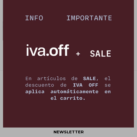
Falda Intuición - Azul Lurex
3.490
$
6.990
$
PETRA STORE
27141061 - 099 747 832
21 de setiembre 2895, Montevideo
shop@petrastore.com.uy
De lunes a sábados de 11 a 20hs
NEWSLETTER