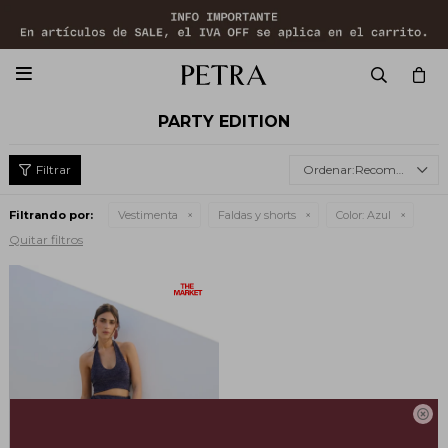

PARTY EDITION
Recomendados
Filtrando por:
Vestimenta
Faldas y shorts
Color:
Azul
Quitar filtros
