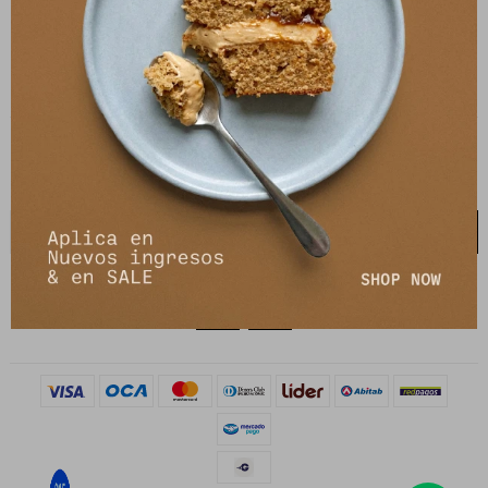
21 de setiembre 2895, Montevideo
shop@petrastore.com.uy
De lunes a sábados de 11 a 20hs
NEWSLETTER
¡Suscribite y recibí todas nuestras novedades!
SUSCRIBIRME

