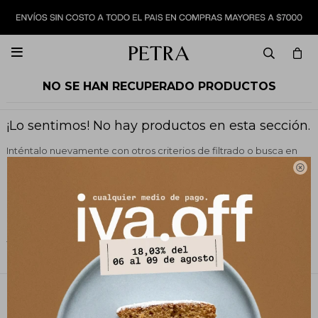

NO SE HAN RECUPERADO PRODUCTOS
¡Lo sentimos! No hay productos en esta sección.
Inténtalo nuevamente con otros criterios de filtrado o busca en
otras secciones de nuestro catálogo.

Filtrando por:
Vestimenta
Faldas y shorts
Color:
Azul
Quitar filtros
PETRA STORE
27141061 - 099 747 832