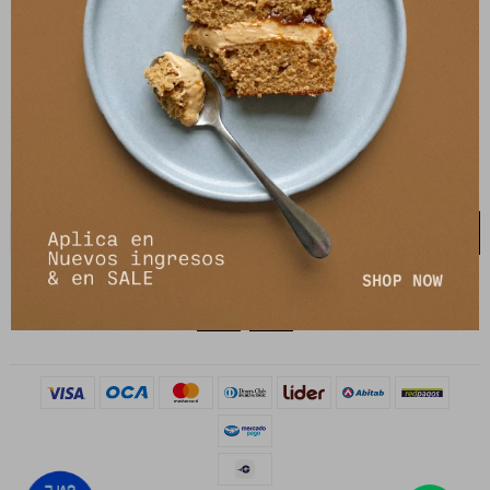
21 de setiembre 2895, Montevideo
shop@petrastore.com.uy
De lunes a sábados de 11 a 20hs
NEWSLETTER
¡Suscribite y recibí todas nuestras novedades!
SUSCRIBIRME

