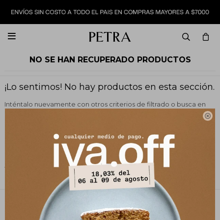

NO SE HAN RECUPERADO PRODUCTOS
¡Lo sentimos! No hay productos en esta sección.
Inténtalo nuevamente con otros criterios de filtrado o busca en
otras secciones de nuestro catálogo.

Filtrando por:
Vestimenta
Remeras y tops
Color:
Azul
Quitar filtros
PETRA STORE
27141061 - 099 747 832