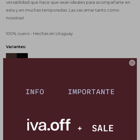
versatilidad que hace que sean ideales para acompañarte en
esta y en muchas temporadas. Las vas amar tanto como
nosotras!
100% cuero - Hechas en Uruguay
Variantes:

UBICAR EN TIENDA
GUÍA DE TALLES
SELECCIONAR TALLE
COMPRAR
CANJEÁ TUS MILLAS ITAÚ