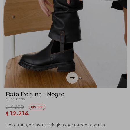
Bota Polaina - Negro
271810130
14.900
$
18
12.214
$
Dos en uno, de las más elegidas por ustedes con una