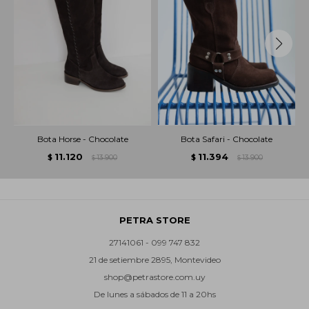
Bota Horse - Chocolate
Bota Safari - Chocolate
11.120
11.394
$
13.900
$
13.900
$
$
PETRA STORE
27141061 - 099 747 832
21 de setiembre 2895, Montevideo
shop@petrastore.com.uy
De lunes a sábados de 11 a 20hs