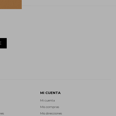
E
MI CUENTA
Mi cuenta
Mis compras
nes
Mis direcciones