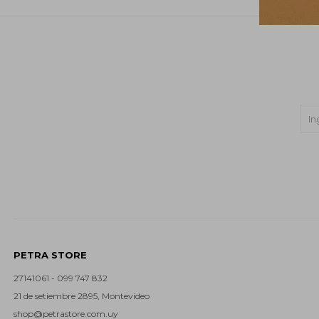
PETRA STORE
27141061 - 099 747 832
21 de setiembre 2895, Montevideo
shop@petrastore.com.uy