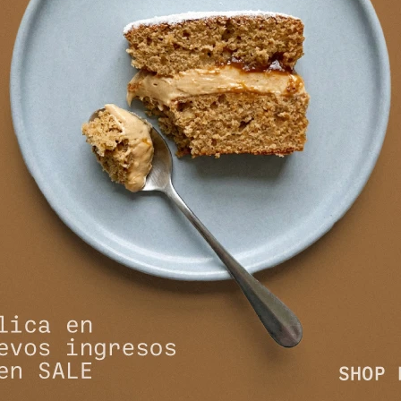
- Cuadrille
Falda New Formentera - Negro
Mini Leath
5.391
7
5.990
$
5.990
$
$