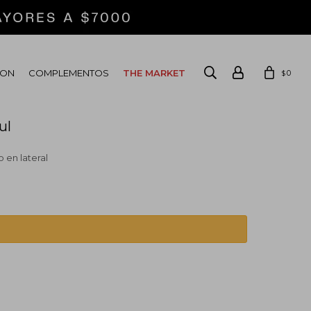
ION
COMPLEMENTOS
THE MARKET
0
$
ul
o en lateral