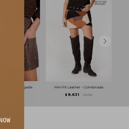
er Capas - Desgaste
Mini Fit Leather - Combinada
.731
8.631
8.590
$
9.590
$
$