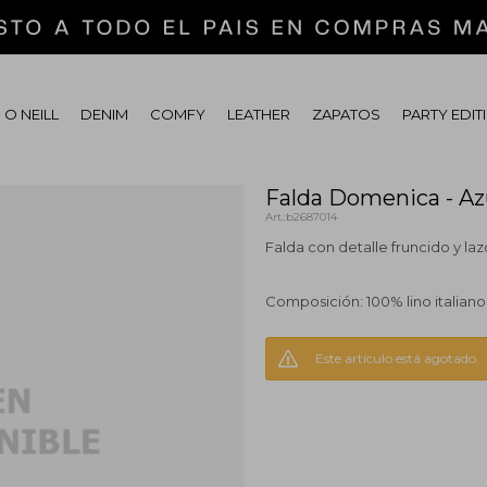
 O NEILL
DENIM
COMFY
LEATHER
ZAPATOS
PARTY EDIT
Falda Domenica - Az
b2687014
Falda con detalle fruncido y laz
Composición: 100% lino italiano
Este artículo está agotado.