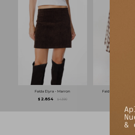
Falda Elyra - Marron
Falda Rectangular 
2.854
4.492
$
4.390
$
$
$