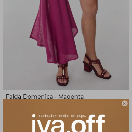
Falda Domenica - Magenta
b2687117

Falda con detalle fruncido y lazo en lateral
Composición: 100% lino italiano