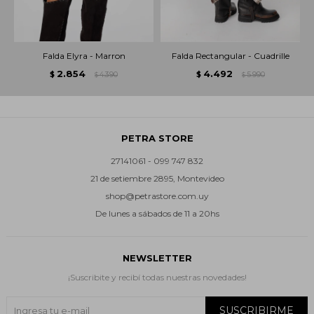
Falda Elyra - Marron
Falda Rectangular - Cuadrille
2.854
4.492
$
4.390
$
5.990
$
$
PETRA STORE
27141061 - 099 747 832
21 de setiembre 2895, Montevideo
shop@petrastore.com.uy
De lunes a sábados de 11 a 20hs
NEWSLETTER
¡Suscribite y recibí todas nuestras novedades!
SUSCRIBIRME