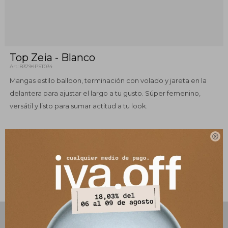
Top Zeia - Blanco
B3794PST034
Mangas estilo balloon, terminación con volado y jareta en la
delantera para ajustar el largo a tu gusto. Súper femenino,
versátil y listo para sumar actitud a tu look.
Composición: 100% lino italiano

Este artículo está agotado.