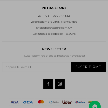
PETRA STORE
27141061 - 099 747 832
21 de setiembre 2895, Montevideo
shop@petrastore.com.uy
De lunes a sábados de 11 a 20hs
NEWSLETTER
¡Suscribite y recibí todas nuestras novedades!
SUSCRIBIRME

