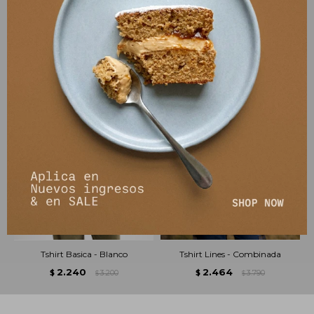
PRODUCTOS QUE TE PUEDEN INTERESAR
Tshirt Basica - Blanco
Tshirt Lines - Combinada
2.240
2.464
$
3.200
$
3.790
$
$