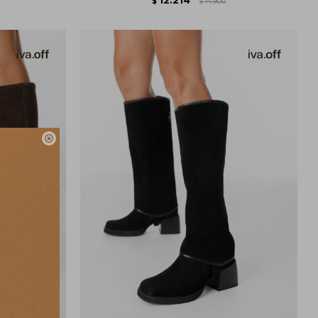
$
14.900
$
