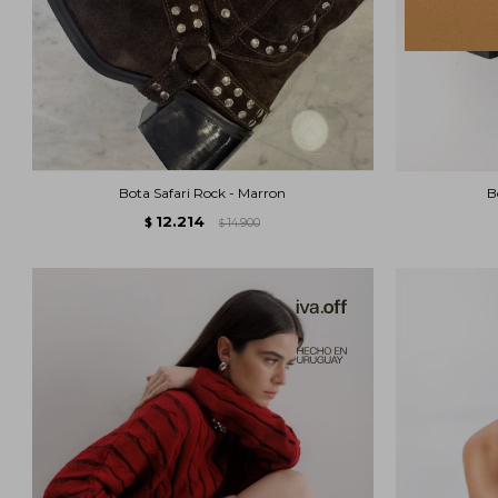
Bota Safari Rock - Marron
B
12.214
$
14.900
$