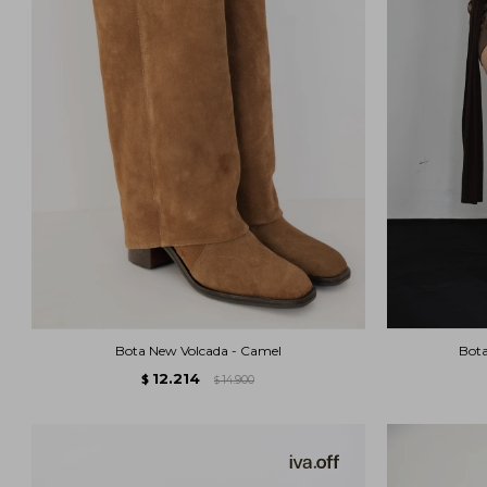
Bota New Volcada - Camel
Bota
12.214
$
14.900
$