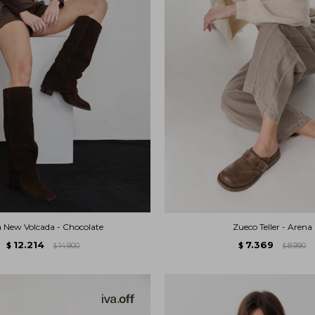
 New Volcada - Chocolate
Zueco Teller - Arena
12.214
7.369
$
14.900
$
8.990
$
$