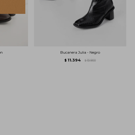
on
Bucanera Julia - Negro
11.394
$
13.900
$