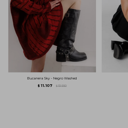
Bucanera Sky - Negro Washed
11.107
$
13.550
$