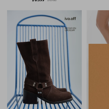
$
10.490
$