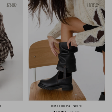
n
Bota Polaina - Negro
12.214