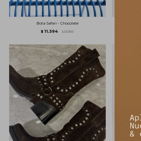
Bota Safari - Chocolate
11.394
$
13.900
$