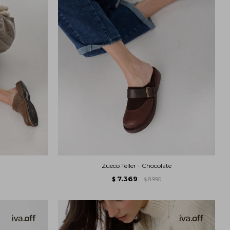
Zueco Teller - Chocolate
7.369
$
8.990
$