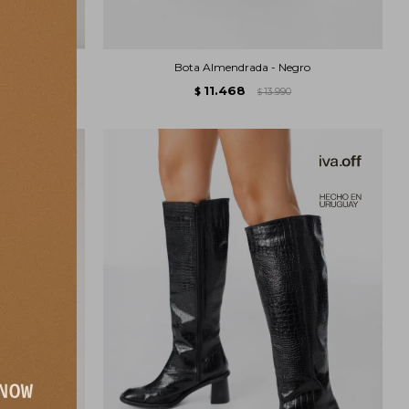
ron
Bota Almendrada - Negro
11.468
$
13.990
$