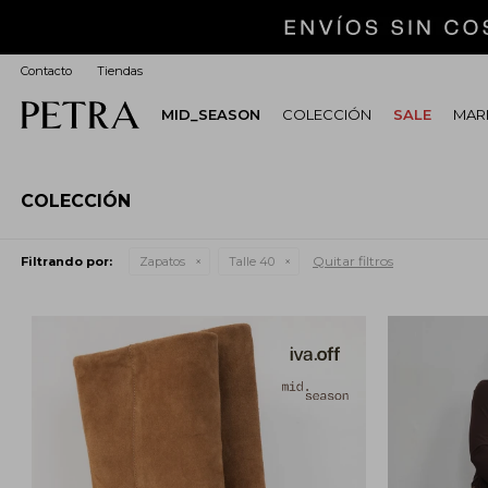
Contacto
Tiendas
MID_SEASON
COLECCIÓN
SALE
MARI
COLECCIÓN
Quitar filtros
Filtrando por:
Zapatos
Talle 40