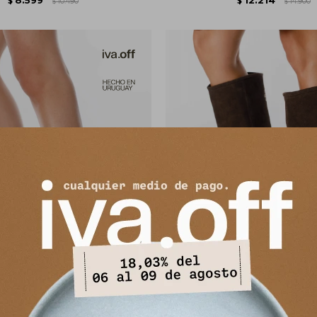
$
10.490
$
14.900
$
$