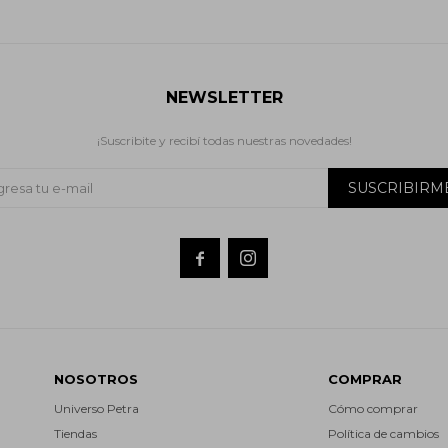
NEWSLETTER
¡Suscribite y recibí todas nuestras novedades!
SUSCRIBIRM


NOSOTROS
COMPRAR
Universo Petra
Cómo comprar
Tiendas
Política de cambios