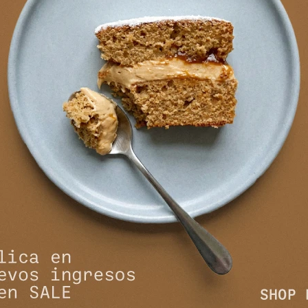
Bota Safari - Negro
Bota Almendrada - Mar
11.394
11.468
$
13.900
$
13.990
$
$