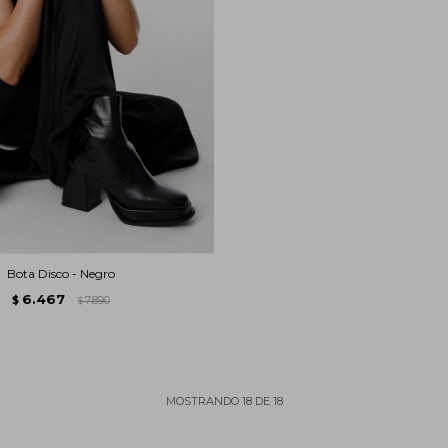
Bota Disco - Negro
6.467
$
7.890
$
MOSTRANDO
18
DE
18