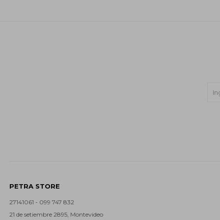
PETRA STORE
27141061 - 099 747 832
21 de setiembre 2895, Montevideo