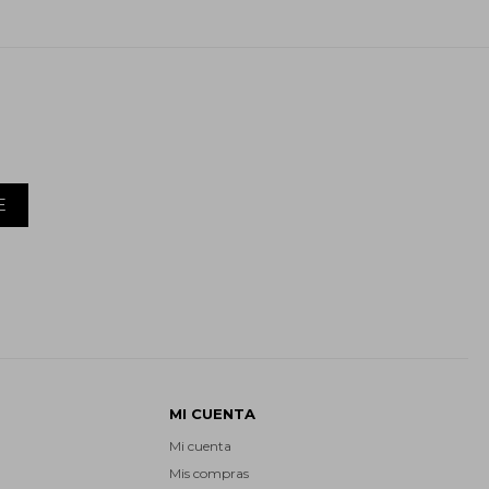
E
MI CUENTA
Mi cuenta
Mis compras