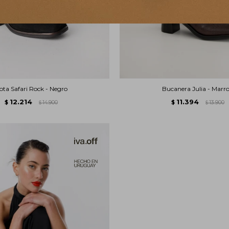
ota Safari Rock - Negro
Bucanera Julia - Marr
12.214
11.394
$
14.900
$
13.900
$
$