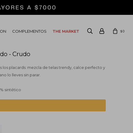
ION
COMPLEMENTOS
THE MARKET
0
$
do - Crudo
 los placards: mezcla de telas trendy, calce perfecto y
no lo lleves sin parar.
% sintético