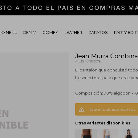
 O NEILL
DENIM
COMFY
LEATHER
ZAPATOS
PARTY EDIT
Jean Murra Combina
PMURRC078
El pantalón que conquistó todos
frescura total para que este vera
Composición: 90% algodón - 10
Este artículo está agotado.
Otras variantes disponibles: