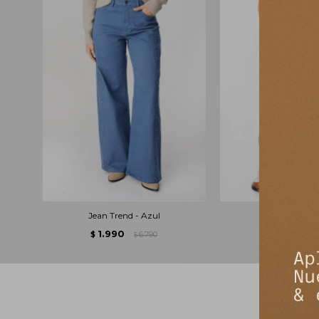
Jean Trend - Azul
Jean Marel -
1.990
2.490
$
6.790
$
$
$