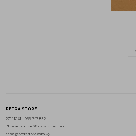
PETRA STORE
27141061 - 099 747 832
21 de setiembre 2895, Montevideo
shop@petrastore.com.uy