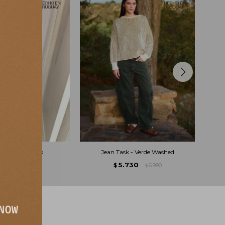
lizzard - Oxido
Jean Task - Verde Washed
.523
5.730
7.890
$
6.990
$
$