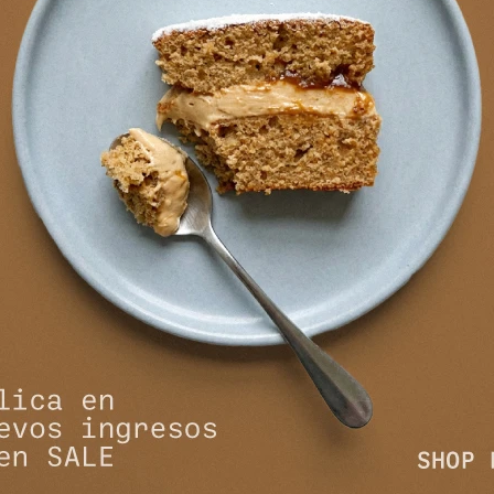
 Azul
Jean Arwen - Azul
Jean B
5.074
5
5.990
$
6.190
$
$