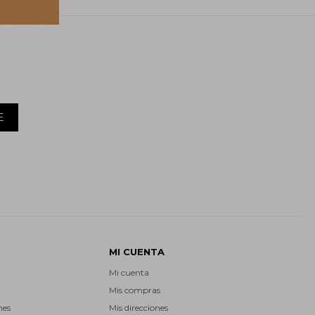
E
MI CUENTA
Mi cuenta
Mis compras
nes
Mis direcciones